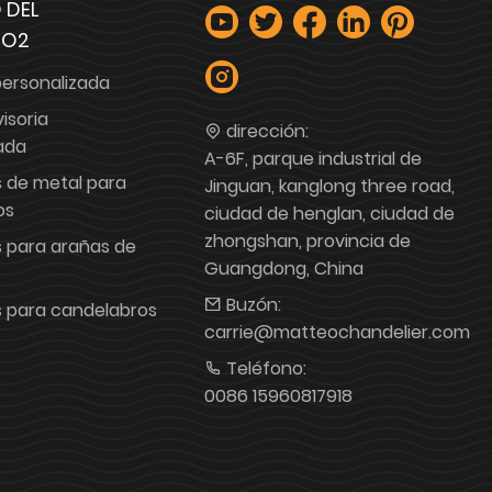
 DEL
TO2
personalizada
visoria
dirección:
ada
A-6F, parque industrial de
 de metal para
Jinguan, kanglong three road,
os
ciudad de henglan, ciudad de
zhongshan, provincia de
 para arañas de
Guangdong, China
Buzón:
 para candelabros
carrie@matteochandelier.com
Teléfono:
0086 15960817918