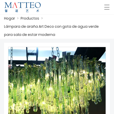
Hogar
>
Productos
>
العربية
Deutsch
English
Español
F
Lámpara de araña Art Deco con gota de agua verde
para sala de estar moderna
HOGAR
CASO
SOBRE NOSOTROS
PRODUCTOS
DESCARGAR
CONTÁCTENOS