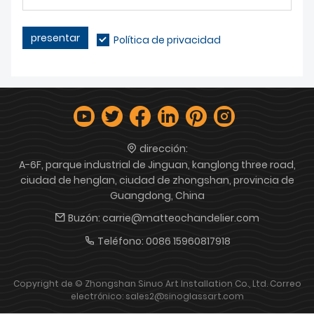
presentar
Política de privacidad
dirección:
A-6F, parque industrial de Jinguan, kanglong three road,
ciudad de henglan, ciudad de zhongshan, provincia de
Guangdong, China
Buzón:
carrie@matteochandelier.com
Teléfono:
0086 15960817918
Copyright de © Zhongshan Sinuo Art Installation Co., Ltd. Correo
electrónico: sales2@sinoglassart.com