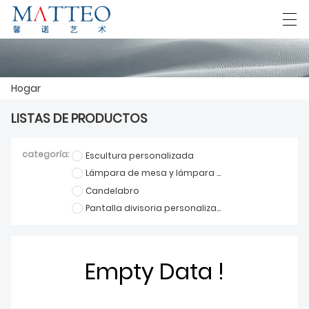
العربية
Deutsch
English
Español
F
Hogar
LISTAS DE PRODUCTOS
HOGAR
categoría:
Escultura personalizada
CASO
Lámpara de mesa y lámpara de pie personalizadas
Candelabro
SOBRE NOSOTROS
Pantalla divisoria personalizada
PRODUCTOS
DESCARGAR
Empty Data !
CONTÁCTENOS