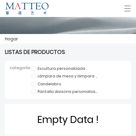
العربية
Deutsch
English
Español
F
Hogar
LISTAS DE PRODUCTOS
HOGAR
categoría:
Escultura personalizada
CASO
Lámpara de mesa y lámpara de pie personalizadas
Candelabro
SOBRE NOSOTROS
Pantalla divisoria personalizada
PRODUCTOS
DESCARGAR
Empty Data !
CONTÁCTENOS