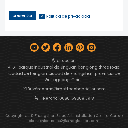
presentar
Política de privacidad
dirección:
A-6F, parque industrial de Jinguan, kanglong three road,
ciudad de henglan, ciudad de zhongshan, provincia de
Guangdong, China
Buzón:
carrie@matteochandelier.com
Teléfono:
0086 15960817918
Copyright de © Zhongshan Sinuo Art Installation Co., Ltd. Correo
electrónico: sales2@sinoglassart.com